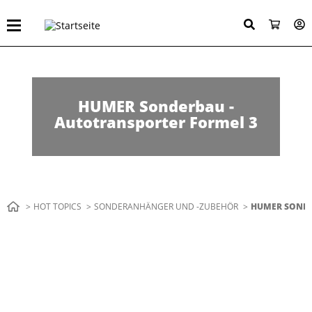
Direkt
zum
Inhalt
HUMER Sonderbau -
Autotransporter Formel 3
Pfadnavigation
HOT TOPICS
SONDERANHÄNGER UND -ZUBEHÖR
AKTUELL:
HUMER SONDE