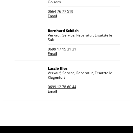
Goisern
0664 76 77 519
Email
Bernhard Schöch
Verkauf, Service, Reparatur, Ersatzteile
Sulz
0699 17 15 31 31
Email
László Illes
Verkauf, Service, Reparatur, Ersatzteile
Klagenfurt
0699 12 78 60 44
Email