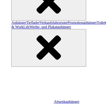
Anhänger
Tieflader
Verkaufsfahrzeuge
Promotionanhänger
Toile
& WorkLife
Werbe- und Plakatanhänger
Absenkanhänger