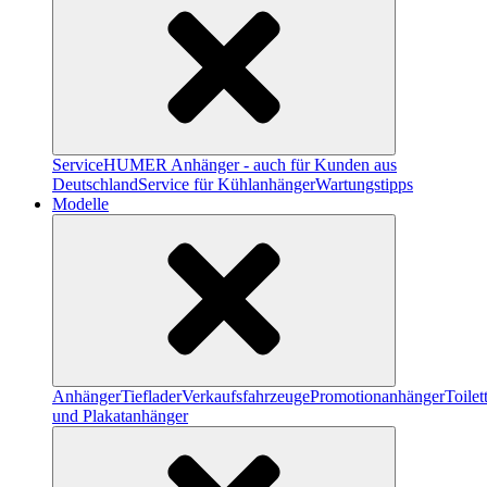
Service
HUMER Anhänger - auch für Kunden aus
Deutschland
Service für Kühlanhänger
Wartungstipps
Modelle
Anhänger
Tieflader
Verkaufsfahrzeuge
Promotionanhänger
Toile
und Plakatanhänger