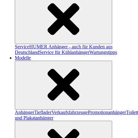
Service
HUMER Anhänger - auch für Kunden aus
Deutschland
Service für Kühlanhänger
Wartungstipps
Modelle
Anhänger
Tieflader
Verkaufsfahrzeuge
Promotionanhänger
Toile
und Plakatanhänger