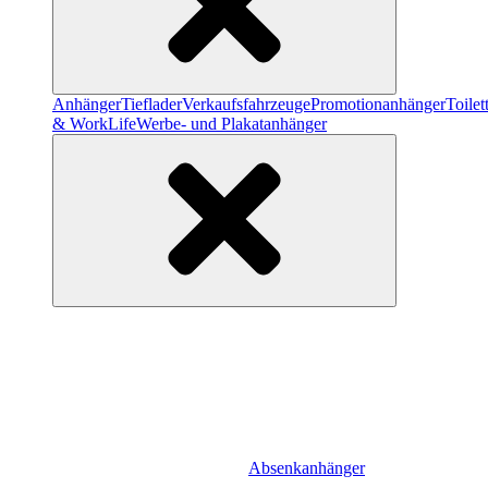
Anhänger
Tieflader
Verkaufsfahrzeuge
Promotionanhänger
Toile
& WorkLife
Werbe- und Plakatanhänger
Absenkanhänger