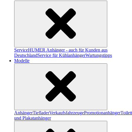
Service
HUMER Anhänger - auch für Kunden aus
Deutschland
Service für Kühlanhänger
Wartungstipps
Modelle
Anhänger
Tieflader
Verkaufsfahrzeuge
Promotionanhänger
Toile
und Plakatanhänger