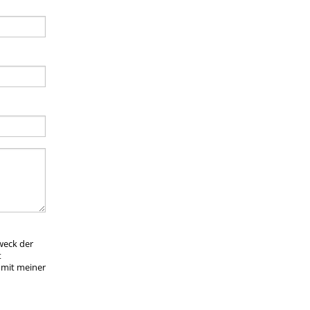
weck der
t
 mit meiner