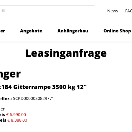
News
FA
er
Angebote
Anhängerbau
Online Shop
Leasinganfrage
nger
84 Gitterrampe 3500 kg 12"
llnr.
SCKD00000S0829771
hen
eis
€ 6.990,00
eis
€ 8.388,00