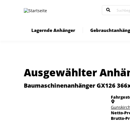
Direkt
zum
Inhalt
Lagernde Anhänger
Gebrauchtanhäng
Ausgewählter Anhä
Baumaschinenanhänger GX126 366x1
Fahrgeste
Gunskirc
Netto-Pr
Brutto-Pr