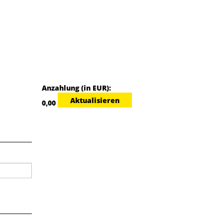
Anzahlung (in EUR):
Gewünschte
0,00
Anzahlungshöhe
(EUR)