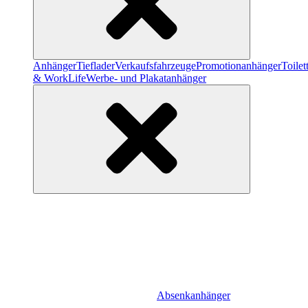
Anhänger
Tieflader
Verkaufsfahrzeuge
Promotionanhänger
Toile
& WorkLife
Werbe- und Plakatanhänger
Absenkanhänger