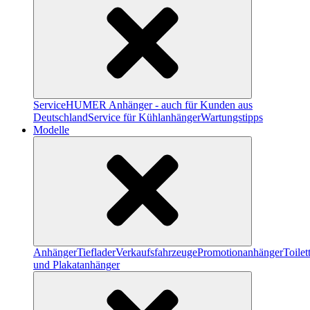
Service
HUMER Anhänger - auch für Kunden aus
Deutschland
Service für Kühlanhänger
Wartungstipps
Modelle
Anhänger
Tieflader
Verkaufsfahrzeuge
Promotionanhänger
Toile
und Plakatanhänger