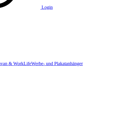
Login
avan & WorkLife
Werbe- und Plakatanhänger