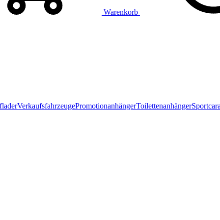
Warenkorb
flader
Verkaufsfahrzeuge
Promotionanhänger
Toilettenanhänger
Sportcar