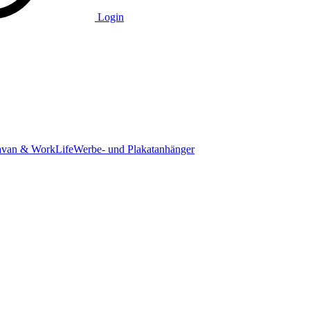
Login
avan & WorkLife
Werbe- und Plakatanhänger