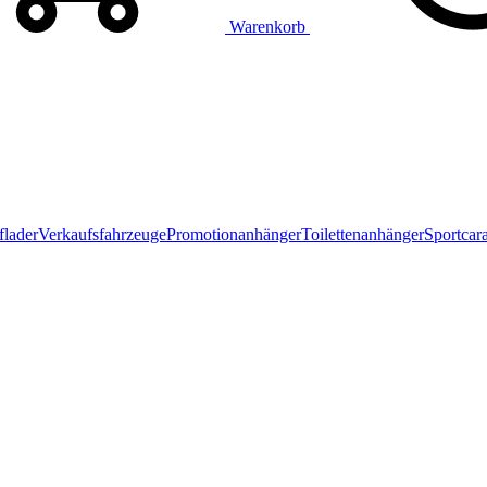
Warenkorb
flader
Verkaufsfahrzeuge
Promotionanhänger
Toilettenanhänger
Sportcar