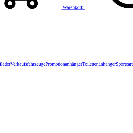
Warenkorb
flader
Verkaufsfahrzeuge
Promotionanhänger
Toilettenanhänger
Sportcar