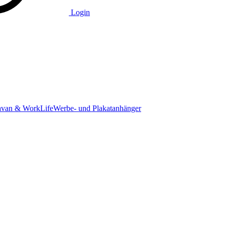
Login
avan & WorkLife
Werbe- und Plakatanhänger