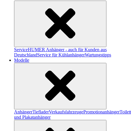
Service
HUMER Anhänger - auch für Kunden aus
Deutschland
Service für Kühlanhänger
Wartungstipps
Modelle
Anhänger
Tieflader
Verkaufsfahrzeuge
Promotionanhänger
Toile
und Plakatanhänger