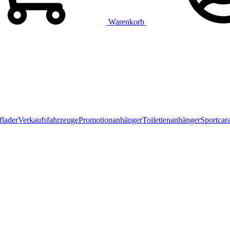
Warenkorb
flader
Verkaufsfahrzeuge
Promotionanhänger
Toilettenanhänger
Sportcar