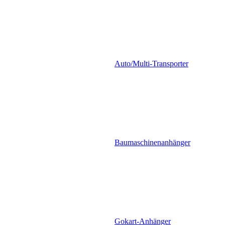
Auto/Multi-Transporter
Baumaschinenanhänger
Gokart-Anhänger