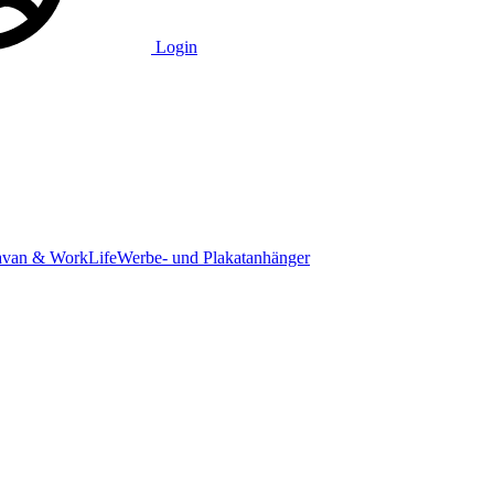
Login
avan & WorkLife
Werbe- und Plakatanhänger