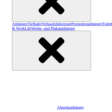
Anhänger
Tieflader
Verkaufsfahrzeuge
Promotionanhänger
Toile
& WorkLife
Werbe- und Plakatanhänger
Absenkanhänger