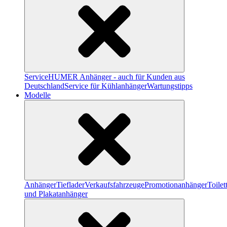
Service
HUMER Anhänger - auch für Kunden aus
Deutschland
Service für Kühlanhänger
Wartungstipps
Modelle
Anhänger
Tieflader
Verkaufsfahrzeuge
Promotionanhänger
Toile
und Plakatanhänger